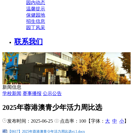
园内动态
温馨提示
保健园地
招生信息
园丁风采
联系我们
新闻信息
学校新闻
赛事播报
公示公告
2025年蓉港澳青少年活力周比选
发布时间：2025-06-25
点击率：
100
【字体：
大
中
小
】
【0617】2025年蓉港澳青少年活力周比选vi.1.docx