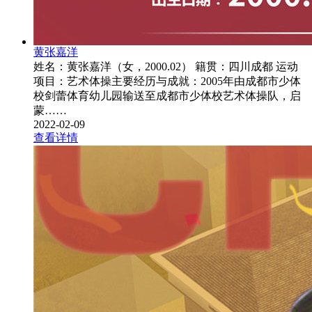
黄张嘉洋
姓名：黄张嘉洋（女，2000.02） 籍贯：四川成都 运动
项目：艺术体操主要经历与成就：2005年由成都市少体
校剑蕾体育幼儿园输送至成都市少体校艺术体操队，启
蒙……
2022-02-09
查看详情