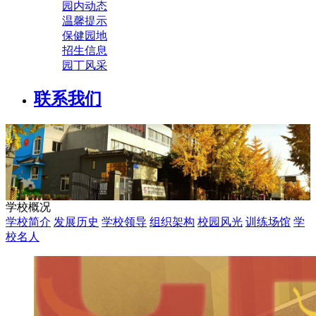
园内动态
温馨提示
保健园地
招生信息
园丁风采
联系我们
学校概况
学校简介
发展历史
学校领导
组织架构
校园风光
训练场馆
学
校名人