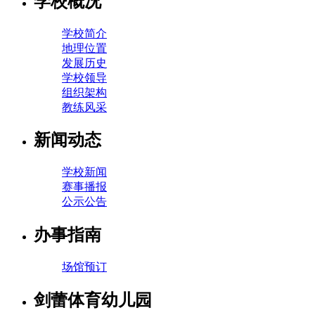
学校概况
学校简介
地理位置
发展历史
学校领导
组织架构
教练风采
新闻动态
学校新闻
赛事播报
公示公告
办事指南
场馆预订
剑蕾体育幼儿园