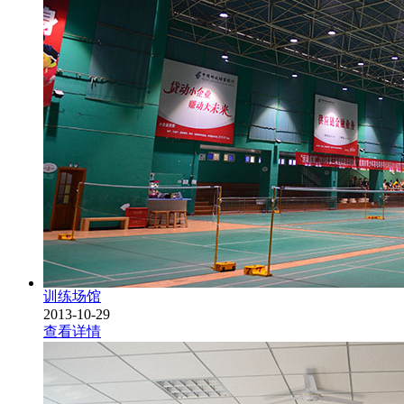
训练场馆
2013-10-29
查看详情