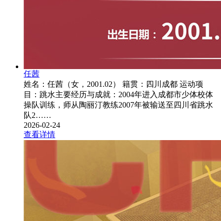
任茜
姓名：任茜（女，2001.02） 籍贯：四川成都 运动项
目：跳水主要经历与成就：2004年进入成都市少体校体
操队训练，师从陶丽汀教练2007年被输送至四川省跳水
队2……
2026-02-24
查看详情