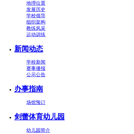
地理位置
发展历史
学校领导
组织架构
教练风采
运动训练
新闻动态
学校新闻
赛事播报
公示公告
办事指南
场馆预订
剑蕾体育幼儿园
幼儿园简介