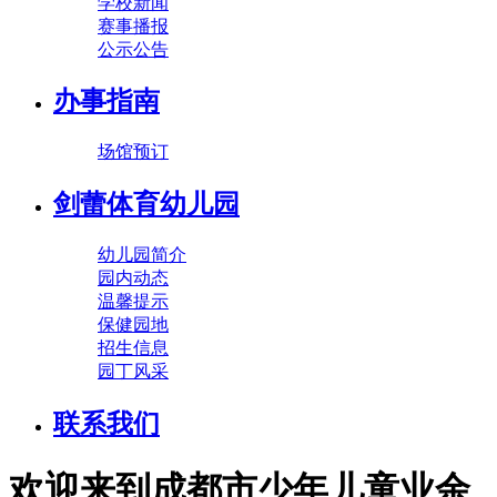
学校新闻
赛事播报
公示公告
办事指南
场馆预订
剑蕾体育幼儿园
幼儿园简介
园内动态
温馨提示
保健园地
招生信息
园丁风采
联系我们
欢迎来到成都市少年儿童业余