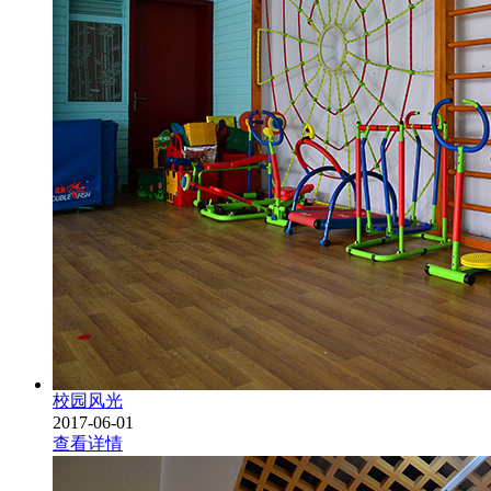
校园风光
2017-06-01
查看详情