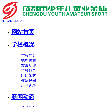
028-87314687
网站首页
学校概况
学校简介
地理位置
发展历史
学校领导
组织架构
教练风采
运动训练
新闻动态